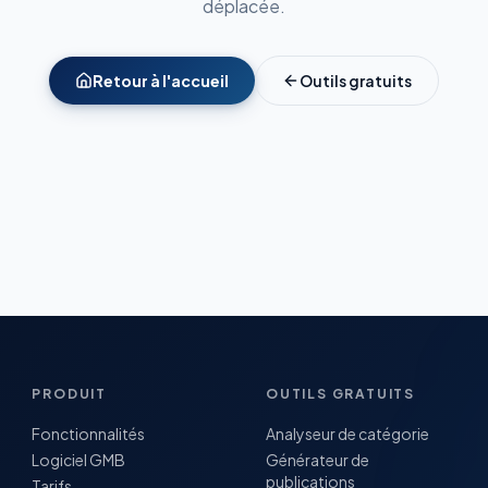
déplacée.
Retour à l'accueil
Outils gratuits
PRODUIT
OUTILS GRATUITS
Fonctionnalités
Analyseur de catégorie
Logiciel GMB
Générateur de
publications
Tarifs