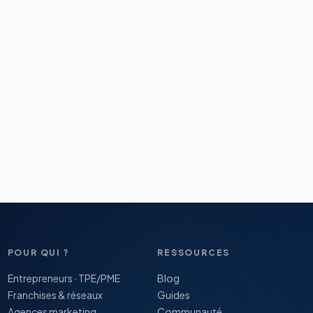
POUR QUI ?
RESSOURCES
Entrepreneurs · TPE/PME
Blog
Franchises & réseaux
Guides
Agences marketing
Communauté